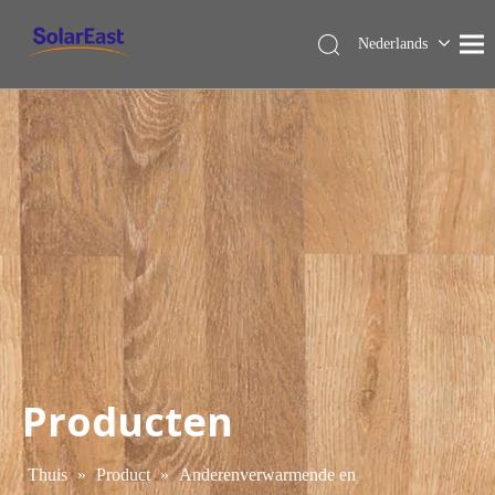
Nederlands
English
Français
Español
Deutsch
Italiano
Producten
Thuis
»
Product
»
Anderenverwarmende en