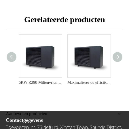
Gerelateerde producten
6KW R290 Milieuvriendelijk en kosteneffectieve luchtwarmtepompverwarming en koeloplossing
Maximaliseer de efficiëntie met 12 kW R290 milieuvriendelijke warmtepomp boiler
Aanbevolen producten
Contactgegevens
Toevoegen: nr. 73 defu rd. Xingtan Town, Shunde District,