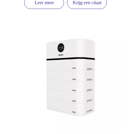
Leer meer
Krijg een citaat