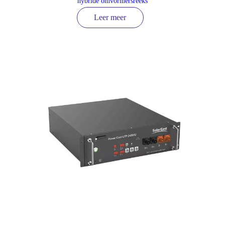
hybride omvormersreeks
Leer meer