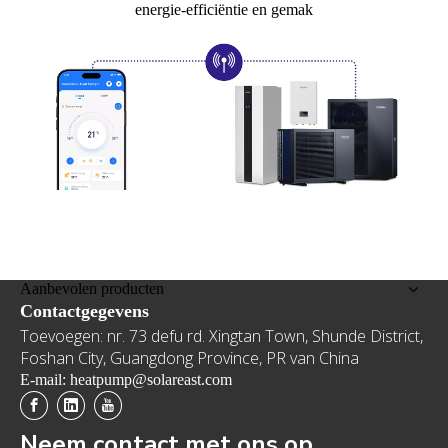
energie-efficiëntie en gemak
Aanbevolen producten
Contactgegevens
Toevoegen: nr. 73 defu rd. Xingtan Town, Shunde District,
Foshan City, Guangdong Province, PR van China
E-mail: heatpump@solareast.com
Neem contact met ons op