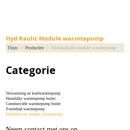
Monobloc warmtepompfabrikant ｜ Hydraulische module Warmtepompleverancier
Hyd
Raulic Module warmtepomp
Thuis
»
Producten
»
Hydraulische module warmtepomp
Categorie
Verwarming en koelwarmtepomp
Huiselijke warmtepomp boiler
Commerciële warmtepomp boiler
Zwembad warmtepomp
Hydraulische module warmtepomp
Neem contact met ons op