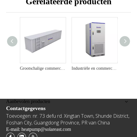
Gerelateerde producten
Grootschalige commerciële en industriële ESS | High-Power Energy Storage System voor Sustainable Grid Solutions
Industriële en commerciële energieopslag SE215L-100K
Aanbevolen producten
Contactgegevens
Toevoegen: nr. 73 defu rd. Xingtan Town, Shunde District,
Foshan City, Guangdong Province, PR van China
E-mail: heatpump@solareast.com