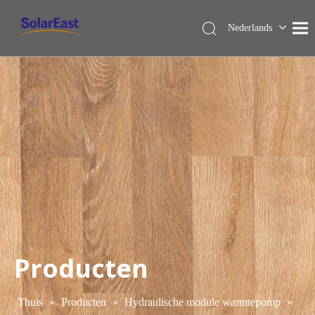
Nederlands
English
Français
Español
Deutsch
Italiano
Producten
Thuis
»
Producten
»
Hydraulische module warmtepomp
»