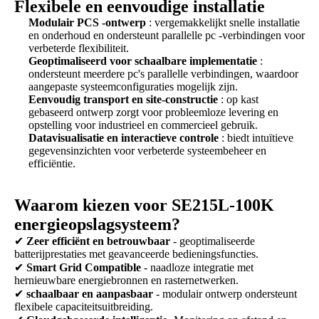
Flexibele en eenvoudige installatie
Modulair PCS -ontwerp
: vergemakkelijkt snelle installatie
en onderhoud en ondersteunt parallelle pc -verbindingen voor
verbeterde flexibiliteit.
Geoptimaliseerd voor schaalbare implementatie
:
ondersteunt meerdere pc's parallelle verbindingen, waardoor
aangepaste systeemconfiguraties mogelijk zijn.
Eenvoudig transport en site-constructie
: op kast
gebaseerd ontwerp zorgt voor probleemloze levering en
opstelling voor industrieel en commercieel gebruik.
Datavisualisatie en interactieve controle
: biedt intuïtieve
gegevensinzichten voor verbeterde systeembeheer en
efficiëntie.
Waarom kiezen voor SE215L-100K
energieopslagsysteem?
✔
Zeer efficiënt en betrouwbaar
- geoptimaliseerde
batterijprestaties met geavanceerde bedieningsfuncties.
✔
Smart Grid Compatible
- naadloze integratie met
hernieuwbare energiebronnen en rasternetwerken.
✔
schaalbaar en aanpasbaar
- modulair ontwerp ondersteunt
flexibele capaciteitsuitbreiding.